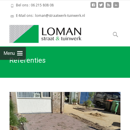
Bel ons : 06 215 808 08
E-Mail ons : loman@straatwerk-tuinwerk.nl
Skip to
content
Zoeken
naar:
Menu
Referenties